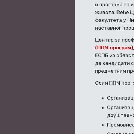
и програма за
живота. Веће 
факултета у Ни
наставног про
Центар за про
(ППМ програм)
ЕСПБ из облас
да кандидати с
предметним пр
Осим ППМ прог
Организац
Организац
друштвено
Промовиса