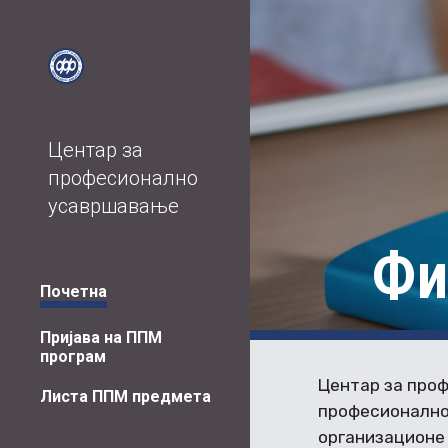
Sk
Центар за
професионално
усавршавање
Фи
Почетна
Пријава на ППМ
програм
Центар за про
Листа ППМ предмета
професионално
организационе