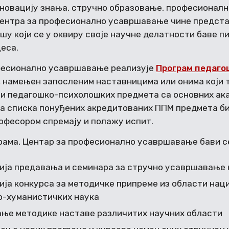
 иновацију знања, стручно образовање, професионал
Центра за професионално усавршавање чине предст
шу који се у оквиру своје научне делатности баве 
цеса.
фесионално усавршавање реализује
Програм педаго
, намењен запосленим наставницима или онима који 
ти педагошко-психолошких предмета са основних ака
а списка понуђених акредитованих ППМ предмета бир
офесором спремају и полажу испит.
рама, Центар за професионално усавршавање бави с
ија предавања и семинара за стручно усавршавање
ија конкурса за методичке припреме из области наци
-хуманистичких наука
ње методике наставе различитих научних области