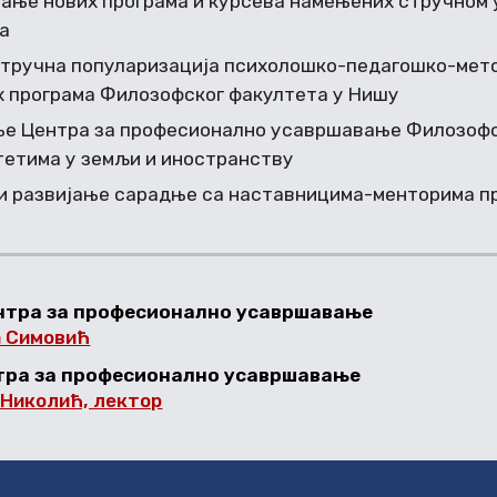
ње нових програма и курсева намењених стручном
а
стручна популаризација психолошко-педагошко-мето
х програма Филозофског факултета у Нишу
е Центра за професионално усавршавање Филозофс
тетима у земљи и иностранству
и развијање сарадње са наставницима-менторима п
нтра за професионално усавршавање
а Симовић
тра за професионално усавршавање
Николић, лектор