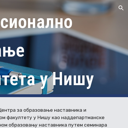
ion
есионално
ање
тета у Нишу
Центра за образовање наставника и
ом факултету у Нишу као наддепартманске
ном образовању наставника путем семинара