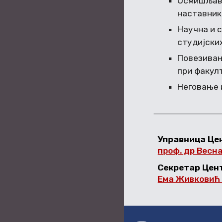
Осмишљава
наставник
Научна и 
студијски
Повезивањ
при факул
Неговање 
Управница Це
проф. др Весн
Секретар Цен
Ема Живковић 