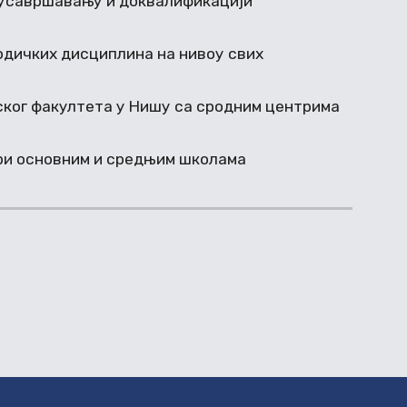
 усавршавању и доквалификацији
дичких дисциплина на нивоу свих
ког факултета у Нишу са сродним центрима
ри основним и средњим школама