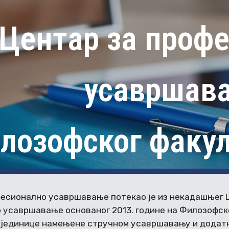
ip to main content
Skip to navigat
Центар за проф
усавршав
лозофског факул
фесионално усавршавање потекао је из некадашњег 
 усавршавање основаног 2013. године на Филозофск
 јединице намењене стручном усавршавању и додат