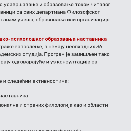
но усавршавање и образовање током читавог
авници са свих департмана Филозофског
питањем учења, образовања или организације
шко-психолошког образовања наставника
траже запослење, а немају неопходних 36
демских студија. Програм је замишљен тако
ају одговарајуће и уз консултације са
е и следећим активностима:
 наставника
оналне и страних филологија као и области