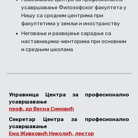
усавршавање Филозофског факултета у
Нишу са сродним центрима при
факултетима у земљи и иностранству
Неговање и развијање сарадње са
наставницима-менторима при основним
и средњим школама
Управница Центра за професионално
усавршавање
проф. др Весна Симовић
Секретар Центра за професионално
усавршавање
Ема Живковић Николић, лектор