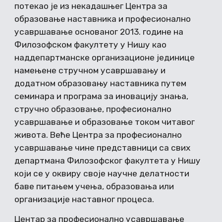
потекао је из некадашњег Центра за
образовање наставника и професионално
усавршавање основаног 2013. године на
Филозофском факултету у Нишу као
наддепартманске организационе јединице
намењене стручном усавршавању и
додатном образовању наставника путем
семинара и програма за иновацију знања,
стручно образовање, професионално
усавршавање и образовање током читавог
живота. Веће Центра за професионално
усавршавање чине представници са свих
департмана Филозофског факултета у Нишу
који се у оквиру своје научне делатности
баве питањем учења, образовања или
организације наставног процеса.
Центар за професионално усавршавање