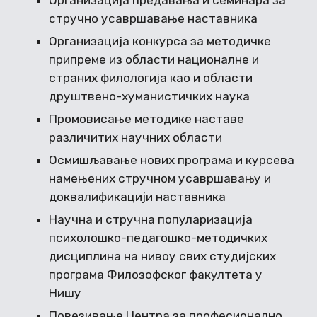
Организација предавања и семинара за
стручно усавршавање наставника
Организација конкурса за методичке
припреме из области националне и
страних филологија као и области
друштвено-хуманистичких наука
Промовисање методике наставе
различитих научних области
Осмишљавање нових програма и курсева
намењених стручном усавршавању и
доквалификацији наставника
Научна и стручна популаризација
психолошко-педагошко-методичких
дисциплина на нивоу свих студијских
програма Филозофског факултета у
Нишу
Повезивање Центра за професионално