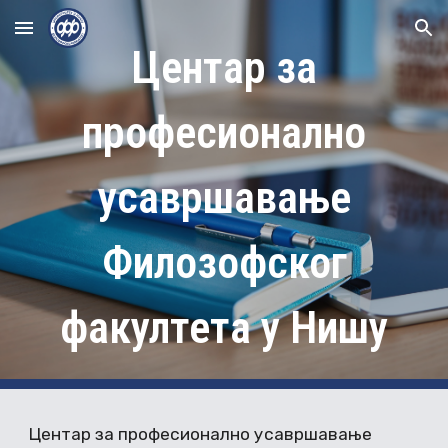
Skip to main content
Skip to navigation
Центар за
професионално
усавршавање
Филозофског
факултета у Нишу
Центар за професионално усавршавање