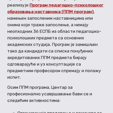
реализује
Програм педагошко-психолошког
образовања наставника (ППМ програм)
,
намењен запосленим наставницима или
онима који траже запослење, а немају
неопходних 36 ЕСПБ из области педагошко-
психолошких предмета са основних
академских студија. Програм је замишљен
тако да кандидати са списка понуђених
акредитованих ППМ предмета бирају
одговарајуће и уз консултације са
предметним професором спремају и полажу
испит.
Осим ППМ програма, Центар за
професионално усавршавање бави се и
следећим активностима: