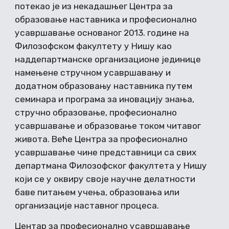
потекао је из некадашњег Центра за
образовање наставника и професионално
усавршавање основаног 2013. године на
Филозофском факултету у Нишу као
наддепартманске организационе јединице
намењене стручном усавршавању и
додатном образовању наставника путем
семинара и програма за иновацију знања,
стручно образовање, професионално
усавршавање и образовање током читавог
живота. Веће Центра за професионално
усавршавање чине представници са свих
департмана Филозофског факултета у Нишу
који се у оквиру своје научне делатности
баве питањем учења, образовања или
организације наставног процеса.
Центар за професионално усавршавање