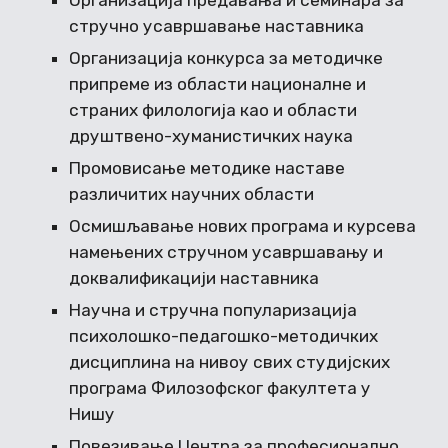
Организација предавања и семинара за
стручно усавршавање наставника
Организација конкурса за методичке
припреме из области националне и
страних филологија као и области
друштвено-хуманистичких наука
Промовисање методике наставе
различитих научних области
Осмишљавање нових програма и курсева
намењених стручном усавршавању и
доквалификацији наставника
Научна и стручна популаризација
психолошко-педагошко-методичких
дисциплина на нивоу свих студијских
програма Филозофског факултета у
Нишу
Повезивање Центра за професионално