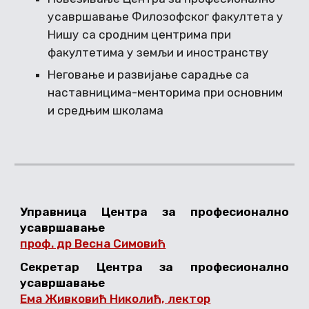
усавршавање Филозофског факултета у
Нишу са сродним центрима при
факултетима у земљи и иностранству
Неговање и развијање сарадње са
наставницима-менторима при основним
и средњим школама
Управница Центра за професионално
усавршавање
проф. др Весна Симовић
Секретар Центра за професионално
усавршавање
Ема Живковић Николић, лектор