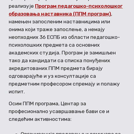
реализује
Програм педагошко-психолошког
образовања наставника (ППМ програм)
,
намењен запосленим наставницима или
онима који траже запослење, а немају
неопходних 36 ЕСПБ из области педагошко-
психолошких предмета са основних
академских студија. Програм је замишљен
тако да кандидати са списка понуђених
акредитованих ППМ предмета бирају
одговарајуће и уз консултације са
предметним професором спремају и полажу
испит.
Осим ППМ програма, Центар за
професионално усавршавање бави се и
следећим активностима: