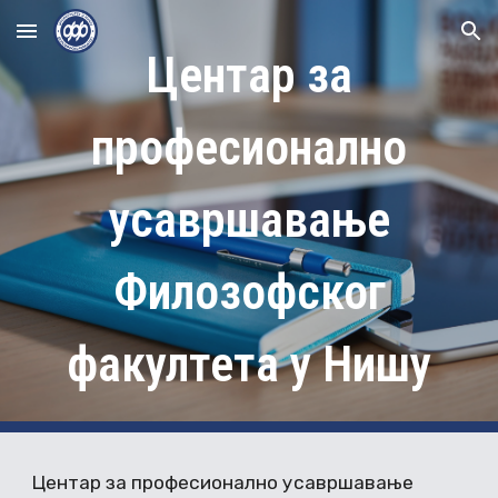
Skip to main content
Skip to navigation
Центар за
професионално
усавршавање
Филозофског
факултета у Нишу
Центар за професионално усавршавање