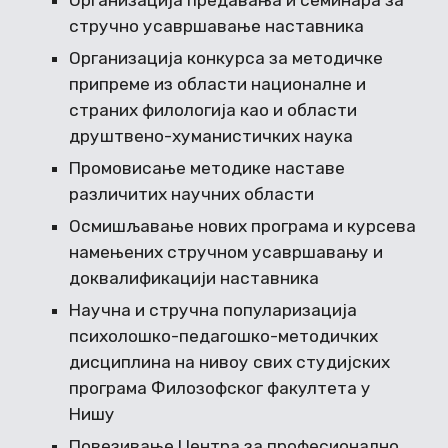
Организација предавања и семинара за
стручно усавршавање наставника
Организација конкурса за методичке
припреме из области националне и
страних филологија као и области
друштвено-хуманистичких наука
Промовисање методике наставе
различитих научних области
Осмишљавање нових програма и курсева
намењених стручном усавршавању и
доквалификацији наставника
Научна и стручна популаризација
психолошко-педагошко-методичких
дисциплина на нивоу свих студијских
програма Филозофског факултета у
Нишу
Повезивање Центра за професионално