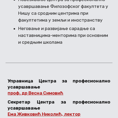
усавршавање Филозофског факултета у
Нишу са сродним центрима при
факултетима у земљи и иностранству
Неговање и развијање сарадње са
наставницима-менторима при основним
и средњим школама
Управница Центра за професионално
усавршавање
проф. др Весна Симовић
Секретар Центра за професионално
усавршавање
Ема Живковић Николић, лектор