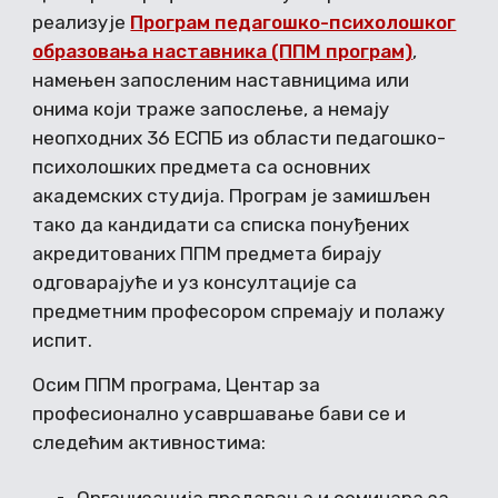
реализује
Програм педагошко-психолошког
образовања наставника (ППМ програм)
,
намењен запосленим наставницима или
онима који траже запослење, а немају
неопходних 36 ЕСПБ из области педагошко-
психолошких предмета са основних
академских студија. Програм је замишљен
тако да кандидати са списка понуђених
акредитованих ППМ предмета бирају
одговарајуће и уз консултације са
предметним професором спремају и полажу
испит.
Осим ППМ програма, Центар за
професионално усавршавање бави се и
следећим активностима: