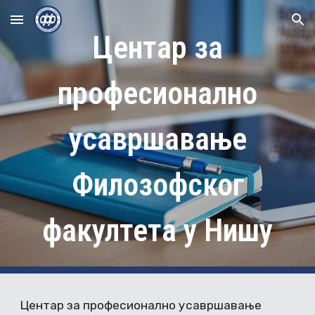
Skip to main content
Skip to navigation
Центар за
професионално
усавршавање
Филозофског
факултета у Нишу
Центар за професионално усавршавање