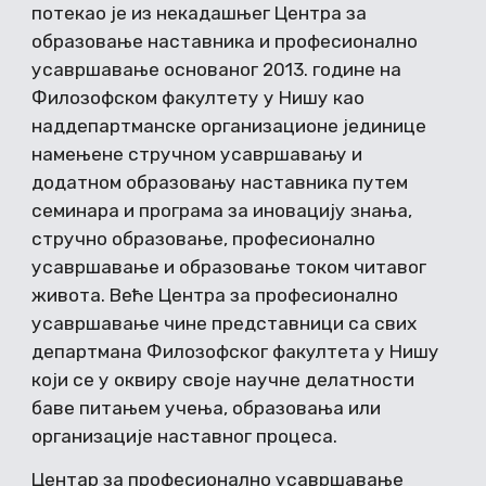
потекао је из некадашњег Центра за
образовање наставника и професионално
усавршавање основаног 2013. године на
Филозофском факултету у Нишу као
наддепартманске организационе јединице
намењене стручном усавршавању и
додатном образовању наставника путем
семинара и програма за иновацију знања,
стручно образовање, професионално
усавршавање и образовање током читавог
живота. Веће Центра за професионално
усавршавање чине представници са свих
департмана Филозофског факултета у Нишу
који се у оквиру своје научне делатности
баве питањем учења, образовања или
организације наставног процеса.
Центар за професионално усавршавање