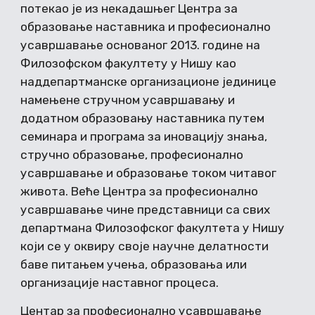
потекао је из некадашњег Центра за
образовање наставника и професионално
усавршавање основаног 2013. године на
Филозофском факултету у Нишу као
наддепартманске организационе јединице
намењене стручном усавршавању и
додатном образовању наставника путем
семинара и програма за иновацију знања,
стручно образовање, професионално
усавршавање и образовање током читавог
живота. Веће Центра за професионално
усавршавање чине представници са свих
департмана Филозофског факултета у Нишу
који се у оквиру своје научне делатности
баве питањем учења, образовања или
организације наставног процеса.
Центар за професионално усавршавање