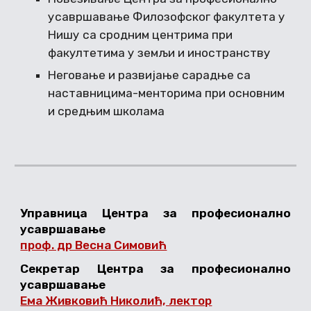
усавршавање Филозофског факултета у
Нишу са сродним центрима при
факултетима у земљи и иностранству
Неговање и развијање сарадње са
наставницима-менторима при основним
и средњим школама
Управница Центра за професионално
усавршавање
проф. др Весна Симовић
Секретар Центра за професионално
усавршавање
Ема Живковић Николић, лектор