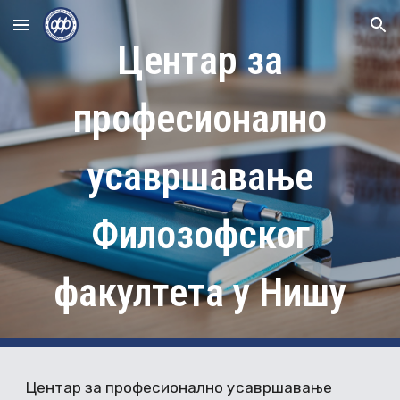
Skip to main content
Skip to navigation
Центар за
професионално
усавршавање
Филозофског
факултета у Нишу
Центар за професионално усавршавање