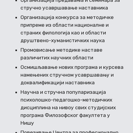
Организација предавања и семинара за
стручно усавршавање наставника
Организација конкурса за методичке
припреме из области националне и
страних филологија као и области
друштвено-хуманистичких наука
Промовисање методике наставе
различитих научних области
Осмишљавање нових програма и курсева
намењених стручном усавршавању и
доквалификацији наставника
Научна и стручна популаризација
психолошко-педагошко-методичких
дисциплина на нивоу свих студијских
програма Филозофског факултета у
Нишу
Повезивање Центра за професионално