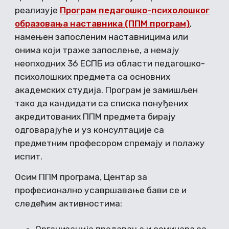
реализује
Програм педагошко-психолошког
образовања наставника (ППМ програм)
,
намењен запосленим наставницима или
онима који траже запослење, а немају
неопходних 36 ЕСПБ из области педагошко-
психолошких предмета са основних
академских студија. Програм је замишљен
тако да кандидати са списка понуђених
акредитованих ППМ предмета бирају
одговарајуће и уз консултације са
предметним професором спремају и полажу
испит.
Осим ППМ програма, Центар за
професионално усавршавање бави се и
следећим активностима: