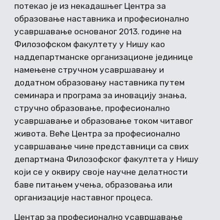
потекао је из некадашњег Центра за
образовање наставника и професионално
усавршавање основаног 2013. године на
Филозофском факултету у Нишу као
наддепартманске организационе јединице
намењене стручном усавршавању и
додатном образовању наставника путем
семинара и програма за иновацију знања,
стручно образовање, професионално
усавршавање и образовање током читавог
живота. Веће Центра за професионално
усавршавање чине представници са свих
департмана Филозофског факултета у Нишу
који се у оквиру своје научне делатности
баве питањем учења, образовања или
организације наставног процеса.
Центар за професионално усавршавање