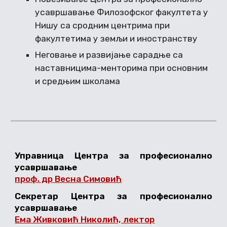
усавршавање Филозофског факултета у
Нишу са сродним центрима при
факултетима у земљи и иностранству
Неговање и развијање сарадње са
наставницима-менторима при основним
и средњим школама
Управница Центра за професионално
усавршавање
проф. др Весна Симовић
Секретар Центра за професионално
усавршавање
Ема Живковић Николић, лектор