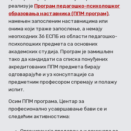
реализује
Програм педагошко-психолошког
образовања наставника (ППМ програм)
,
намењен запосленим наставницима или
онима који траже запослење, а немају
неопходних 36 ЕСПБ из области педагошко-
психолошких предмета са основних
академских студија. Програм је замишљен
тако да кандидати са списка понуђених
акредитованих ППМ предмета бирају
одговарајуће и уз консултације са
предметним професором спремају и полажу
испит.
Осим ППМ програма, Центар за
професионално усавршавање бави се и
следећим активностима: