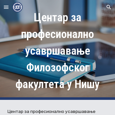
Skip to main content
Skip to navigation
Центар за
професионално
усавршавање
Филозофског
факултета у Нишу
Центар за професионално усавршавање