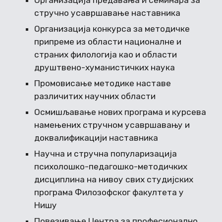
Организација предавања и семинара за
стручно усавршавање наставника
Организација конкурса за методичке
припреме из области националне и
страних филологија као и области
друштвено-хуманистичких наука
Промовисање методике наставе
различитих научних области
Осмишљавање нових програма и курсева
намењених стручном усавршавању и
доквалификацији наставника
Научна и стручна популаризација
психолошко-педагошко-методичких
дисциплина на нивоу свих студијских
програма Филозофског факултета у
Нишу
Повезивање Центра за професионално