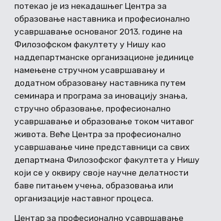
потекао је из некадашњег Центра за
образовање наставника и професионално
усавршавање основаног 2013. године на
Филозофском факултету у Нишу као
наддепартманске организационе јединице
намењене стручном усавршавању и
додатном образовању наставника путем
семинара и програма за иновацију знања,
стручно образовање, професионално
усавршавање и образовање током читавог
живота. Веће Центра за професионално
усавршавање чине представници са свих
департмана Филозофског факултета у Нишу
који се у оквиру своје научне делатности
баве питањем учења, образовања или
организације наставног процеса.
Центар за професионално усавршавање