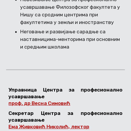
усавршавање Филозофског факултета у
Нишу са сродним центрима при
факултетима у земљи и иностранству
Неговање и развијање сарадње са
наставницима-менторима при основним
и средњим школама
Управница Центра за професионално
усавршавање
проф. др Весна Симовић
Секретар Центра за професионално
усавршавање
Ема Живковић Николић, лектор