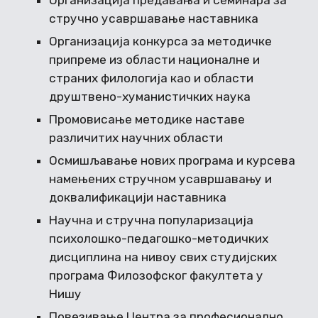
Организација предавања и семинара за
стручно усавршавање наставника
Организација конкурса за методичке
припреме из области националне и
страних филологија као и области
друштвено-хуманистичких наука
Промовисање методике наставе
различитих научних области
Осмишљавање нових програма и курсева
намењених стручном усавршавању и
доквалификацији наставника
Научна и стручна популаризација
психолошко-педагошко-методичких
дисциплина на нивоу свих студијских
програма Филозофског факултета у
Нишу
Повезивање Центра за професионално