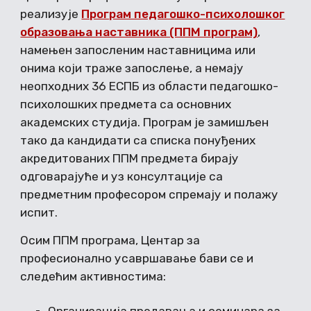
реализује
Програм педагошко-психолошког
образовања наставника (ППМ програм)
,
намењен запосленим наставницима или
онима који траже запослење, а немају
неопходних 36 ЕСПБ из области педагошко-
психолошких предмета са основних
академских студија. Програм је замишљен
тако да кандидати са списка понуђених
акредитованих ППМ предмета бирају
одговарајуће и уз консултације са
предметним професором спремају и полажу
испит.
Осим ППМ програма, Центар за
професионално усавршавање бави се и
следећим активностима: