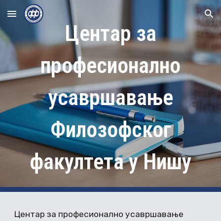
Skip to main content
Skip to navigation
Центар за
професионално
усавршавање
Филозофског
факултета у Нишу
Центар за професионално усавршавање