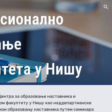
ion
есионално
ање
тета у Нишу
Центра за образовање наставника и
ом факултету у Нишу као наддепартманске
ном образовању наставника путем семинара