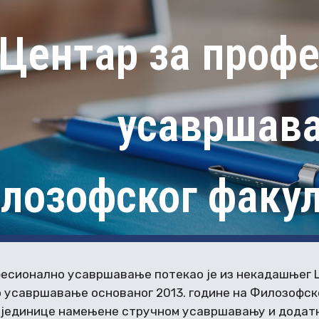
ip to main content
Skip to navigat
Центар за проф
усавршав
лозофског факул
фесионално усавршавање потекао је из некадашњег 
 усавршавање основаног 2013. године на Филозофск
 јединице намењене стручном усавршавању и додат