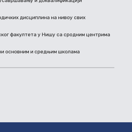
 усавршавању и доквалификацији
дичких дисциплина на нивоу свих
ког факултета у Нишу са сродним центрима
ри основним и средњим школама