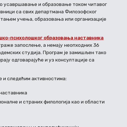
но усавршавање и образовање током читавог
авници са свих департмана Филозофског
питањем учења, образовања или организације
шко-психолошког образовања наставника
траже запослење, а немају неопходних 36
демских студија. Програм је замишљен тако
ају одговарајуће и уз консултације са
е и следећим активностима:
 наставника
оналне и страних филологија као и области