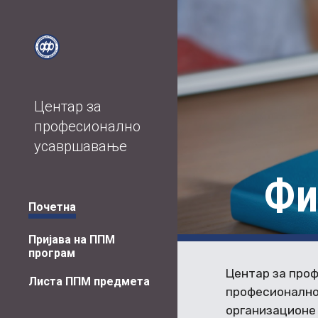
Sk
Центар за
професионално
усавршавање
Фи
Почетна
Пријава на ППМ
програм
Центар за про
Листа ППМ предмета
професионално
организационе