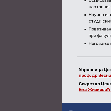
Осмишљава
наставник
Научна и 
студијски
Повезивањ
при факул
Неговање 
Управница Це
проф. др Весн
Секретар Цен
Ема Живковић 