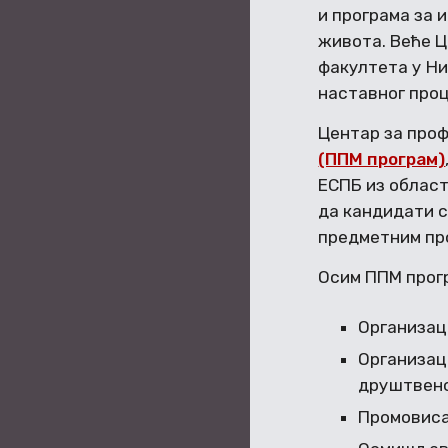
и програма за
живота. Веће 
факултета у Ни
наставног про
Центар за про
(ППМ програм)
ЕСПБ из облас
да кандидати с
предметним пр
Осим ППМ прог
Организац
Организац
друштвено
Промовиса