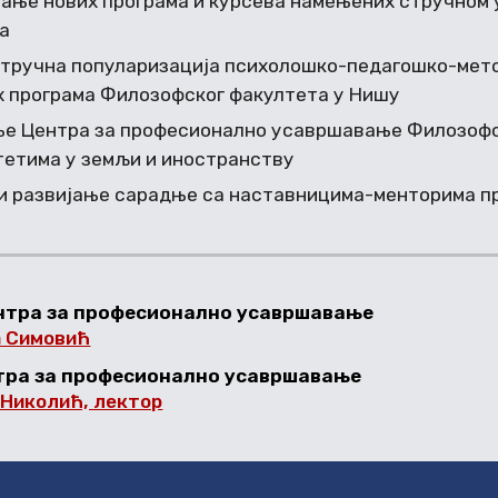
ње нових програма и курсева намењених стручном
а
стручна популаризација психолошко-педагошко-мето
х програма Филозофског факултета у Нишу
е Центра за професионално усавршавање Филозофс
тетима у земљи и иностранству
и развијање сарадње са наставницима-менторима п
нтра за професионално усавршавање
а Симовић
тра за професионално усавршавање
Николић, лектор