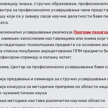
 иновацију знања, стручно образовање, професионал
Центра за професионално усавршавање чине предст
шу који се у оквиру своје научне делатности баве 
цеса.
фесионално усавршавање реализује
Програм педаго
, намењен запосленим наставницима или онима који 
ти педагошко-психолошких предмета са основних ака
а списка понуђених акредитованих ППМ предмета бир
офесором спремају и полажу испит.
рама, Центар за професионално усавршавање бави с
ија предавања и семинара за стручно усавршавање
ија конкурса за методичке припреме из области наци
-хуманистичких наука
ње методике наставе различитих научних области