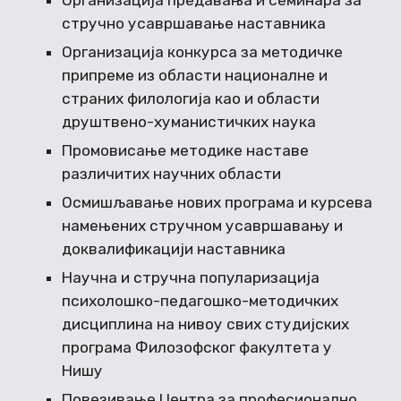
Организација предавања и семинара за
стручно усавршавање наставника
Организација конкурса за методичке
припреме из области националне и
страних филологија као и области
друштвено-хуманистичких наука
Промовисање методике наставе
различитих научних области
Осмишљавање нових програма и курсева
намењених стручном усавршавању и
доквалификацији наставника
Научна и стручна популаризација
психолошко-педагошко-методичких
дисциплина на нивоу свих студијских
програма Филозофског факултета у
Нишу
Повезивање Центра за професионално