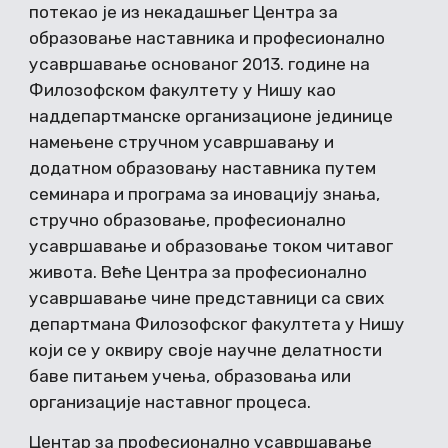
потекао је из некадашњег Центра за
образовање наставника и професионално
усавршавање основаног 2013. године на
Филозофском факултету у Нишу као
наддепартманске организационе јединице
намењене стручном усавршавању и
додатном образовању наставника путем
семинара и програма за иновацију знања,
стручно образовање, професионално
усавршавање и образовање током читавог
живота. Веће Центра за професионално
усавршавање чине представници са свих
департмана Филозофског факултета у Нишу
који се у оквиру своје научне делатности
баве питањем учења, образовања или
организације наставног процеса.
Центар за професионално усавршавање