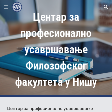
Skip to main content
Skip to navigation
Центар за
професионално
усавршавање
Филозофског
факултета у Нишу
Центар за професионално усавршавање