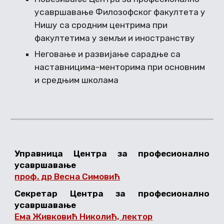
усавршавање Филозофског факултета у
Нишу са сродним центрима при
факултетима у земљи и иностранству
Неговање и развијање сарадње са
наставницима-менторима при основним
и средњим школама
Управница Центра за професионално
усавршавање
проф. др Весна Симовић
Секретар Центра за професионално
усавршавање
Ема Живковић Николић, лектор