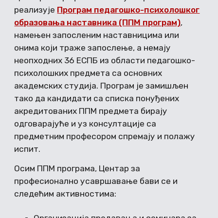
реализује
Програм педагошко-психолошког
образовања наставника (ППМ програм)
,
намењен запосленим наставницима или
онима који траже запослење, а немају
неопходних 36 ЕСПБ из области педагошко-
психолошких предмета са основних
академских студија. Програм је замишљен
тако да кандидати са списка понуђених
акредитованих ППМ предмета бирају
одговарајуће и уз консултације са
предметним професором спремају и полажу
испит.
Осим ППМ програма, Центар за
професионално усавршавање бави се и
следећим активностима: